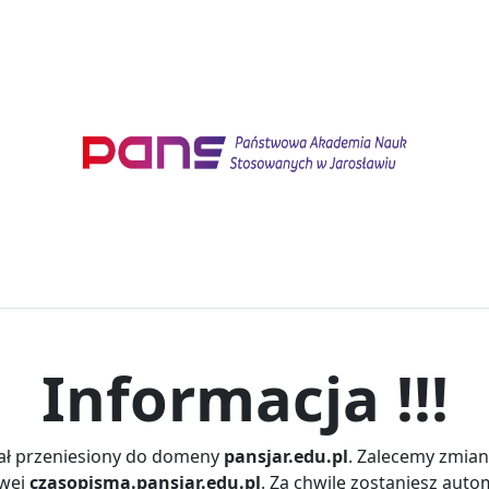
Informacja !!!
ał przeniesiony do domeny
pansjar.edu.pl
. Zalecemy zmian
owej
czasopisma.pansjar.edu.pl
. Za chwilę zostaniesz aut